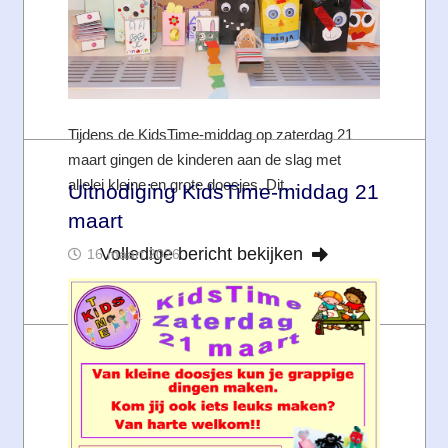
Tijdens de KidsTime-middag op zaterdag 21
maart gingen de kinderen aan de slag met
allelei kleine en grote doosjes. Dit…
Uitnodiging KidsTime-middag 21
maart
Volledige bericht bekijken
16 maart 2026