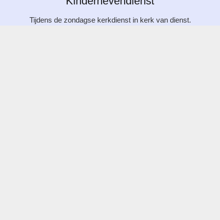
Kindernevendienst
Tijdens de zondagse kerkdienst in kerk van dienst.
Meer informatie
Navigatie
Fotoalbum
Facebook Jeugdwerk Den Haag West
Facebook TienerAvond
Facebook Zomerkamp
Oude Website
Menu
Agenda