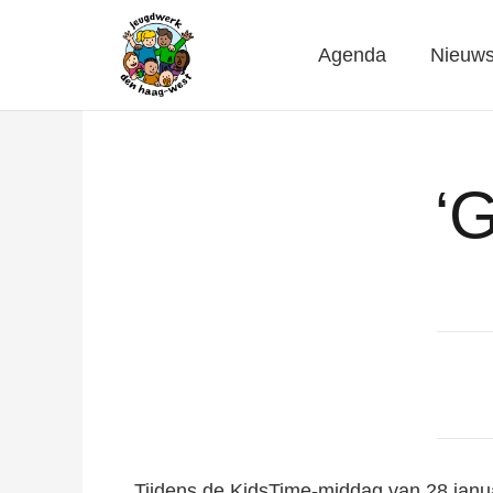
Agenda
Nieuw
‘
Tijdens de KidsTime-middag van 28 januar