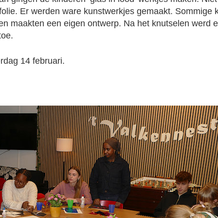
 folie. Er werden ware kunstwerkjes gemaakt. Sommige 
en maakten een eigen ontwerp. Na het knutselen werd er
toe.
dag 14 februari.