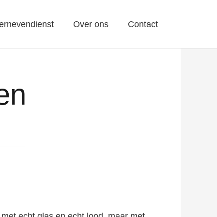
ernevendienst
Over ons
Contact
en
 met echt glas en echt lood, maar met