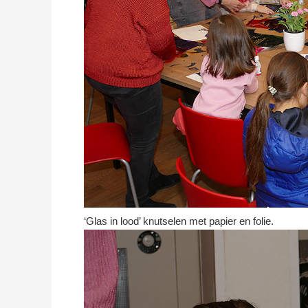
‘Glas in lood’ knutselen met papier en folie.