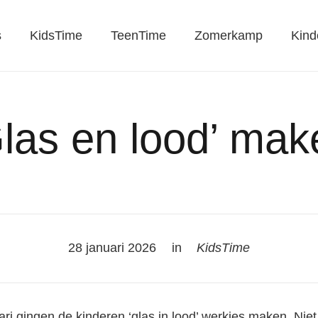
s
KidsTime
TeenTime
Zomerkamp
Kind
Glas en lood’ mak
28 januari 2026
in
KidsTime
i gingen de kinderen ‘glas in lood’ werkjes maken. Niet