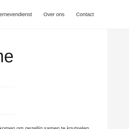
ernevendienst
Over ons
Contact
me
komen om gezellig samen te knutselen,