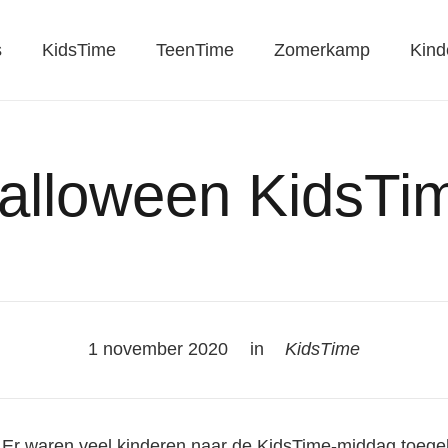
s
KidsTime
TeenTime
Zomerkamp
Kind
alloween KidsTi
1 november 2020
in
KidsTime
 Er waren veel kinderen naar de KidsTime-middag toege