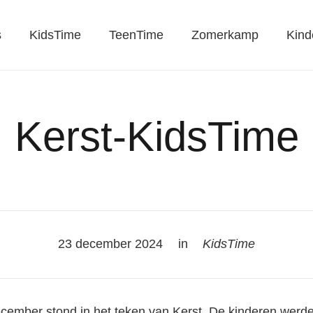
s
KidsTime
TeenTime
Zomerkamp
Kind
Kerst-KidsTime
23 december 2024
in
KidsTime
ecember stond in het teken van Kerst. De kinderen werd