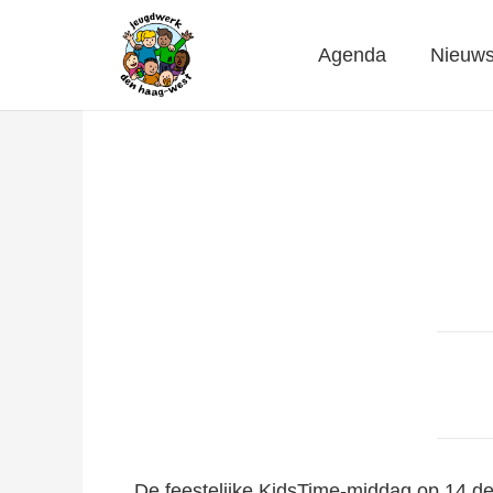
Agenda
Nieuw
De feestelijke KidsTime-middag op 14 d