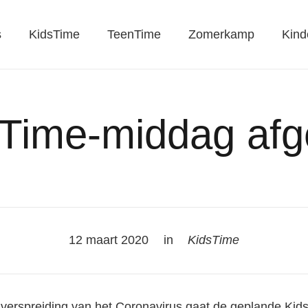
s
KidsTime
TeenTime
Zomerkamp
Kind
Time-middag afg
12 maart 2020
in
KidsTime
verspreiding van het Coronavirus gaat de geplande Kid