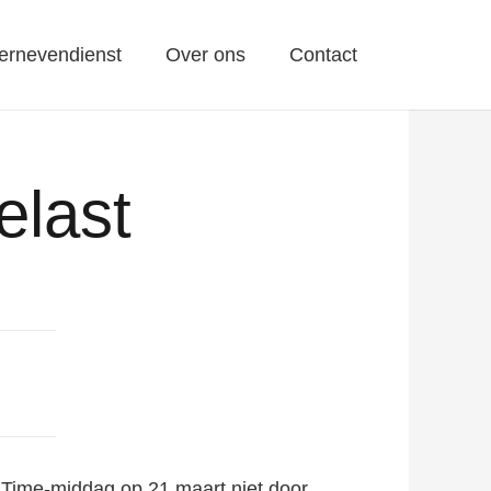
ernevendienst
Over ons
Contact
elast
sTime-middag op 21 maart niet door.