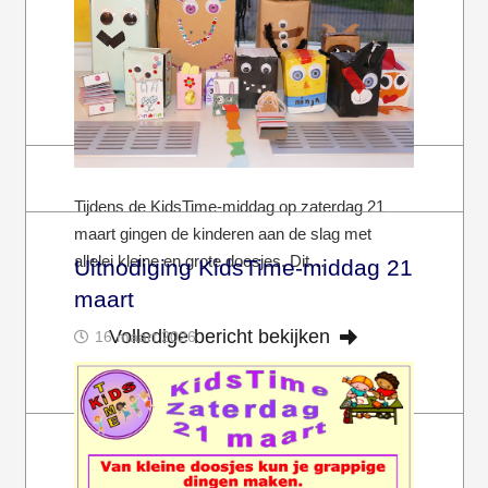
Volledige bericht bekijken
Tijdens de KidsTime-middag op zaterdag 21
maart gingen de kinderen aan de slag met
allelei kleine en grote doosjes. Dit…
Uitnodiging KidsTime-middag 21
maart
Volledige bericht bekijken
16 maart 2026