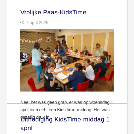
Vrolijke Paas-KidsTime
7 april 2026
Nee, het was geen grap, er was op woensdag 1
april toch echt een KidsTime-middag. Het was
gezellig druk in…
Uitnodiging KidsTime-middag 1
april