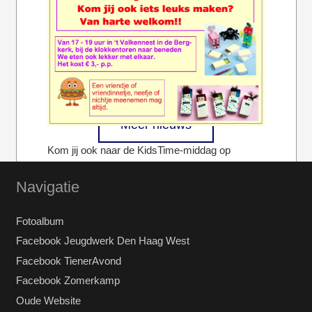
Meer nieuws
Kom jij ook naar de KidsTime-middag op
zaterdag 21 maart? Het begint om 17 uur. In ’t
Navigatie
Valkennest (onderin de…
Fotoalbum
Volledige bericht bekijken
Facebook Jeugdwerk Den Haag West
Facebook TienerAvond
Facebook Zomerkamp
Oude Website