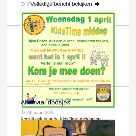
Volledige bericht bekijken
25 maart 2026
Allemaal doosjes
24 maart 2026
Kom jij ook naar de KidsTime-middag op
woensdag 1 april? Het begint om 17 uur. In ’t
Valkennest (onderin de…