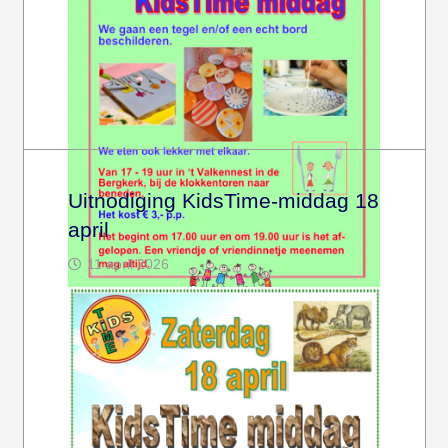
Uitnodiging KidsTime-middag 18
april
11 april 2026
Kom jij ook naar de KidsTime-middag op
woensdag 13 mei? Het begint om 17 uur. In ’t
Valkennest (onderin de…