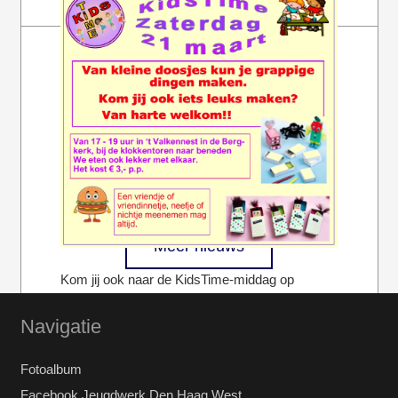
Meer nieuws
Kom jij ook naar de KidsTime-middag op
zaterdag 21 maart? Het begint om 17 uur. In ’t
Navigatie
Valkennest (onderin de…
Fotoalbum
Volledige bericht bekijken
Facebook Jeugdwerk Den Haag West