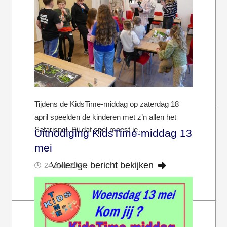
Tijdens de KidsTime-middag op zaterdag 18
april speelden de kinderen met z’n allen het
Safarispel. Bij dat spel moest je…
Uitnodiging KidsTime-middag 13
mei
Volledige bericht bekijken
24 april 2026