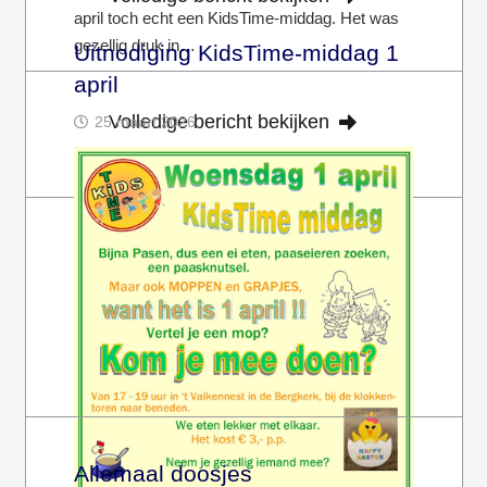
april toch echt een KidsTime-middag. Het was
gezellig druk in…
Uitnodiging KidsTime-middag 1
april
Volledige bericht bekijken
25 maart 2026
Allemaal doosjes