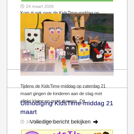
24 maart 2026
Kom jij ook naar de KidsTime-middag op
woensdag 1 april? Het begint om 17 uur. In ’t
Valkennest (onderin de…
Volledige bericht bekijken
Tijdens de KidsTime-middag op zaterdag 21
maart gingen de kinderen aan de slag met
allelei kleine en grote doosjes. Dit…
Uitnodiging KidsTime-middag 21
maart
Volledige bericht bekijken
16 maart 2026