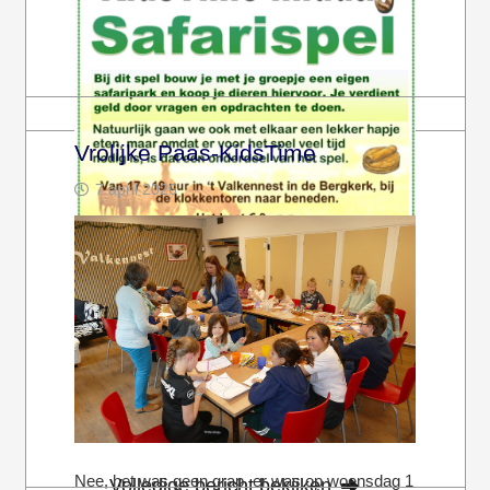
Volledige bericht bekijken
Vrolijke Paas-KidsTime
7 april 2026
Kom jij ook naar de KidsTime-middag op
zaterdag 18 april? Het begint om 17 uur. In ’t
Valkennest (onderin de…
Nee, het was geen grap, er was op woensdag 1
Volledige bericht bekijken