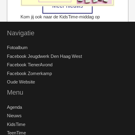
Meer nieuws
Kom jij ook naar de KidsTime-middag op
zaterdag 21 maart? Het begint om 17 uur. In ’t
Navigatie
Valkennest (onderin de…
Fotoalbum
Volledige bericht bekijken
Facebook Jeugdwerk Den Haag West
Facebook TienerAvond
Facebook Zomerkamp
Oude Website
Menu
Agenda
Nieuws
KidsTime
TeenTime