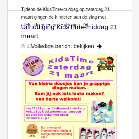
Tijdens de KidsTime-middag op zaterdag 21
maart gingen de kinderen aan de slag met
allelei kleine en grote doosjes. Dit…
Uitnodiging KidsTime-middag 21
maart
Volledige bericht bekijken
16 maart 2026