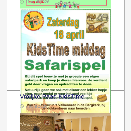
11 april 2026
Kom jij ook naar de KidsTime-middag op
woensdag 13 mei? Het begint om 17 uur. In ’t
Valkennest (onderin de…
Volledige bericht bekijken
Vrolijke Paas-KidsTime
7 april 2026