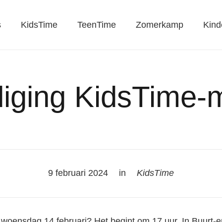
s
KidsTime
TeenTime
Zomerkamp
Kind
diging KidsTime-
9 februari 2024
in
KidsTime
woensdag 14 februari? Het begint om 17 uur. In Buurt-e