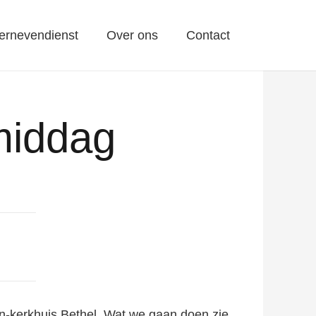
ernevendienst
Over ons
Contact
middag
n-kerkhuis Bethel. Wat we gaan doen zie