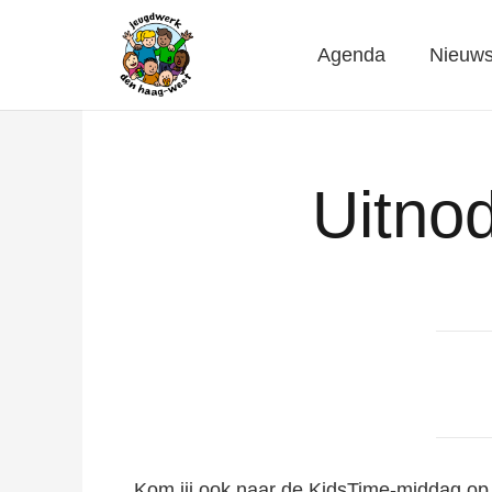
Agenda
Nieuw
Uitno
Kom jij ook naar de KidsTime-middag op 