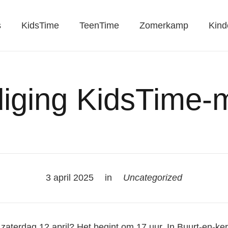
s
KidsTime
TeenTime
Zomerkamp
Kind
diging KidsTime-
3 april 2025
in
Uncategorized
zaterdag 12 april? Het begint om 17 uur. In Buurt-en-ke