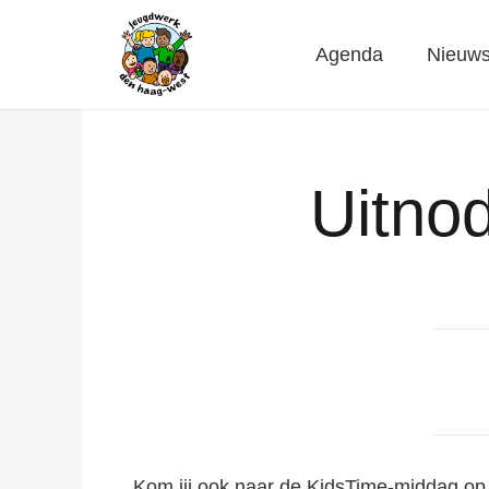
Agenda
Nieuw
Uitno
Kom jij ook naar de KidsTime-middag op 