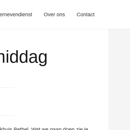
ernevendienst
Over ons
Contact
middag
rkhuis Bethel. Wat we gaan doen zie je